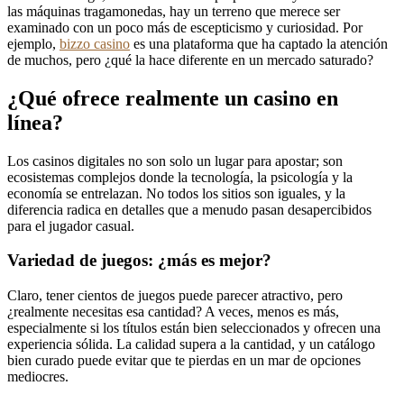
las máquinas tragamonedas, hay un terreno que merece ser
examinado con un poco más de escepticismo y curiosidad. Por
ejemplo,
bizzo casino
es una plataforma que ha captado la atención
de muchos, pero ¿qué la hace diferente en un mercado saturado?
¿Qué ofrece realmente un casino en
línea?
Los casinos digitales no son solo un lugar para apostar; son
ecosistemas complejos donde la tecnología, la psicología y la
economía se entrelazan. No todos los sitios son iguales, y la
diferencia radica en detalles que a menudo pasan desapercibidos
para el jugador casual.
Variedad de juegos: ¿más es mejor?
Claro, tener cientos de juegos puede parecer atractivo, pero
¿realmente necesitas esa cantidad? A veces, menos es más,
especialmente si los títulos están bien seleccionados y ofrecen una
experiencia sólida. La calidad supera a la cantidad, y un catálogo
bien curado puede evitar que te pierdas en un mar de opciones
mediocres.