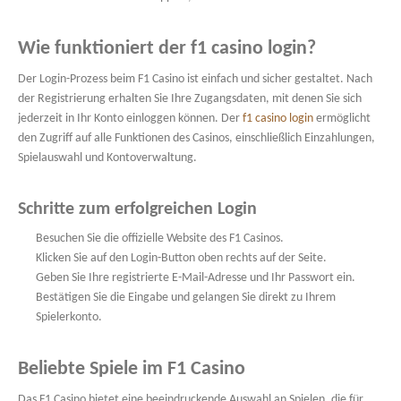
Wie funktioniert der f1 casino login?
Der Login-Prozess beim F1 Casino ist einfach und sicher gestaltet. Nach
der Registrierung erhalten Sie Ihre Zugangsdaten, mit denen Sie sich
jederzeit in Ihr Konto einloggen können. Der
f1 casino login
ermöglicht
den Zugriff auf alle Funktionen des Casinos, einschließlich Einzahlungen,
Spielauswahl und Kontoverwaltung.
Schritte zum erfolgreichen Login
Besuchen Sie die offizielle Website des F1 Casinos.
Klicken Sie auf den Login-Button oben rechts auf der Seite.
Geben Sie Ihre registrierte E-Mail-Adresse und Ihr Passwort ein.
Bestätigen Sie die Eingabe und gelangen Sie direkt zu Ihrem
Spielerkonto.
Beliebte Spiele im F1 Casino
Das F1 Casino bietet eine beeindruckende Auswahl an Spielen, die für