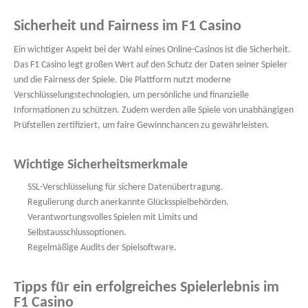
Sicherheit und Fairness im F1 Casino
Ein wichtiger Aspekt bei der Wahl eines Online-Casinos ist die Sicherheit.
Das F1 Casino legt großen Wert auf den Schutz der Daten seiner Spieler
und die Fairness der Spiele. Die Plattform nutzt moderne
Verschlüsselungstechnologien, um persönliche und finanzielle
Informationen zu schützen. Zudem werden alle Spiele von unabhängigen
Prüfstellen zertifiziert, um faire Gewinnchancen zu gewährleisten.
Wichtige Sicherheitsmerkmale
SSL-Verschlüsselung für sichere Datenübertragung.
Regulierung durch anerkannte Glücksspielbehörden.
Verantwortungsvolles Spielen mit Limits und
Selbstausschlussoptionen.
Regelmäßige Audits der Spielsoftware.
Tipps für ein erfolgreiches Spielerlebnis im
F1 Casino