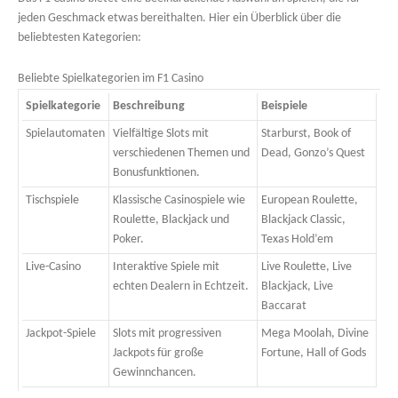
jeden Geschmack etwas bereithalten. Hier ein Überblick über die
beliebtesten Kategorien:
Beliebte Spielkategorien im F1 Casino
Spielkategorie
Beschreibung
Beispiele
Spielautomaten
Vielfältige Slots mit
Starburst, Book of
verschiedenen Themen und
Dead, Gonzo’s Quest
Bonusfunktionen.
Tischspiele
Klassische Casinospiele wie
European Roulette,
Roulette, Blackjack und
Blackjack Classic,
Poker.
Texas Hold’em
Live-Casino
Interaktive Spiele mit
Live Roulette, Live
echten Dealern in Echtzeit.
Blackjack, Live
Baccarat
Jackpot-Spiele
Slots mit progressiven
Mega Moolah, Divine
Jackpots für große
Fortune, Hall of Gods
Gewinnchancen.