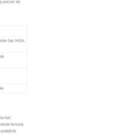
ą poczuć się
anów (np. MGA,
uły
ia
oże być
yniesie fortunę.
 podejście