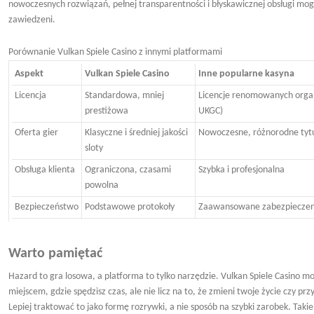
nowoczesnych rozwiązań, pełnej transparentności i błyskawicznej obsługi mog
zawiedzeni.
Porównanie Vulkan Spiele Casino z innymi platformami
Aspekt
Vulkan Spiele Casino
Inne popularne kasyna
Licencja
Standardowa, mniej
Licencje renomowanych org
prestiżowa
UKGC)
Oferta gier
Klasyczne i średniej jakości
Nowoczesne, różnorodne tyt
sloty
Obsługa klienta
Ograniczona, czasami
Szybka i profesjonalna
powolna
Bezpieczeństwo
Podstawowe protokoły
Zaawansowane zabezpieczen
Warto pamiętać
Hazard to gra losowa, a platforma to tylko narzędzie. Vulkan Spiele Casino m
miejscem, gdzie spędzisz czas, ale nie licz na to, że zmieni twoje życie czy prz
Lepiej traktować to jako formę rozrywki, a nie sposób na szybki zarobek. Takie