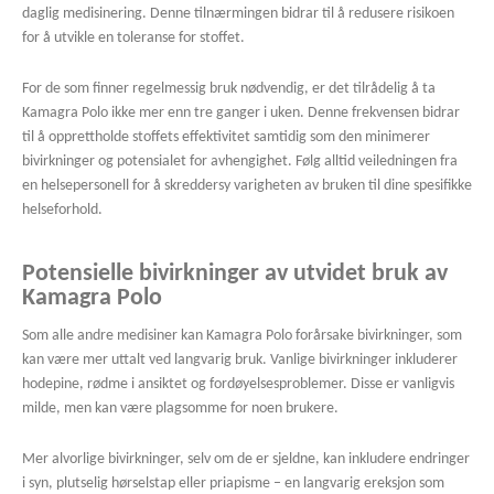
daglig medisinering. Denne tilnærmingen bidrar til å redusere risikoen
for å utvikle en toleranse for stoffet.
For de som finner regelmessig bruk nødvendig, er det tilrådelig å ta
Kamagra Polo ikke mer enn tre ganger i uken. Denne frekvensen bidrar
til å opprettholde stoffets effektivitet samtidig som den minimerer
bivirkninger og potensialet for avhengighet. Følg alltid veiledningen fra
en helsepersonell for å skreddersy varigheten av bruken til dine spesifikke
helseforhold.
Potensielle bivirkninger av utvidet bruk av
Kamagra Polo
Som alle andre medisiner kan Kamagra Polo forårsake bivirkninger, som
kan være mer uttalt ved langvarig bruk. Vanlige bivirkninger inkluderer
hodepine, rødme i ansiktet og fordøyelsesproblemer. Disse er vanligvis
milde, men kan være plagsomme for noen brukere.
Mer alvorlige bivirkninger, selv om de er sjeldne, kan inkludere endringer
i syn, plutselig hørselstap eller priapisme – en langvarig ereksjon som