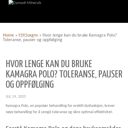
Home
»
t1lt1oxgnv
»
Hvor lenge kan du bruke Kamagra Polo?
Toleranse, pauser og oppfølging
HVOR LENGE KAN DU BRUKE
KAMAGRA POLO? TOLERANSE, PAUSER
OG OPPFØLGING
JUL 19, 2025
Kamagra Polo, en populær behandling for erektil dysfunksjon, krever
nøye behandling for å unngå toleranse og sikre optimal effektivitet.