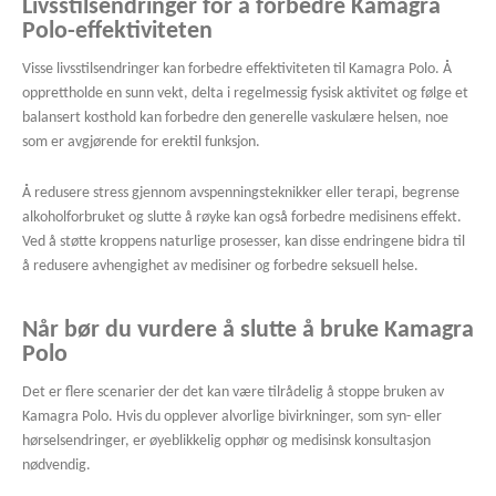
Livsstilsendringer for å forbedre Kamagra
Polo-effektiviteten
Visse livsstilsendringer kan forbedre effektiviteten til Kamagra Polo. Å
opprettholde en sunn vekt, delta i regelmessig fysisk aktivitet og følge et
balansert kosthold kan forbedre den generelle vaskulære helsen, noe
som er avgjørende for erektil funksjon.
Å redusere stress gjennom avspenningsteknikker eller terapi, begrense
alkoholforbruket og slutte å røyke kan også forbedre medisinens effekt.
Ved å støtte kroppens naturlige prosesser, kan disse endringene bidra til
å redusere avhengighet av medisiner og forbedre seksuell helse.
Når bør du vurdere å slutte å bruke Kamagra
Polo
Det er flere scenarier der det kan være tilrådelig å stoppe bruken av
Kamagra Polo. Hvis du opplever alvorlige bivirkninger, som syn- eller
hørselsendringer, er øyeblikkelig opphør og medisinsk konsultasjon
nødvendig.