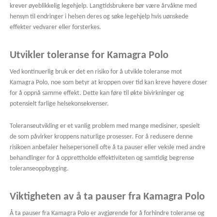
krever øyeblikkelig legehjelp. Langtidsbrukere bør være årvåkne med
hensyn til endringer i helsen deres og søke legehjelp hvis uønskede
effekter vedvarer eller forsterkes.
Utvikler toleranse for Kamagra Polo
Ved kontinuerlig bruk er det en risiko for å utvikle toleranse mot
Kamagra Polo, noe som betyr at kroppen over tid kan kreve høyere doser
for å oppnå samme effekt. Dette kan føre til økte bivirkninger og
potensielt farlige helsekonsekvenser.
Toleranseutvikling er et vanlig problem med mange medisiner, spesielt
de som påvirker kroppens naturlige prosesser. For å redusere denne
risikoen anbefaler helsepersonell ofte å ta pauser eller veksle med andre
behandlinger for å opprettholde effektiviteten og samtidig begrense
toleranseoppbygging.
Viktigheten av å ta pauser fra Kamagra Polo
Å ta pauser fra Kamagra Polo er avgjørende for å forhindre toleranse og