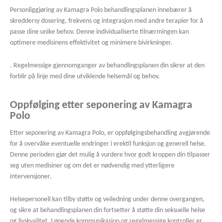
Personliggjøring av Kamagra Polo behandlingsplanen innebærer å
skreddersy dosering, frekvens og integrasjon med andre terapier for å
passe dine unike behov. Denne individualiserte tilnærmingen kan
optimere medisinens effektivitet og minimere bivirkninger.
. Regelmessige gjennomganger av behandlingsplanen din sikrer at den
forblir på linje med dine utviklende helsemål og behov.
Oppfølging etter seponering av Kamagra
Polo
Etter seponering av Kamagra Polo, er oppfølgingsbehandling avgjørende
for å overvåke eventuelle endringer i erektil funksjon og generell helse.
Denne perioden gjør det mulig å vurdere hvor godt kroppen din tilpasser
seg uten medisiner og om det er nødvendig med ytterligere
intervensjoner.
Helsepersonell kan tilby støtte og veiledning under denne overgangen,
og sikre at behandlingsplanen din fortsetter å støtte din seksuelle helse
og livskvalitet. Løpende kommunikasjon og regelmessige kontroller er