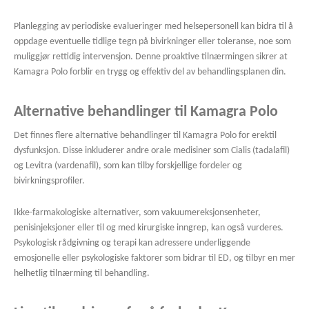
Planlegging av periodiske evalueringer med helsepersonell kan bidra til å
oppdage eventuelle tidlige tegn på bivirkninger eller toleranse, noe som
muliggjør rettidig intervensjon. Denne proaktive tilnærmingen sikrer at
Kamagra Polo forblir en trygg og effektiv del av behandlingsplanen din.
Alternative behandlinger til Kamagra Polo
Det finnes flere alternative behandlinger til Kamagra Polo for erektil
dysfunksjon. Disse inkluderer andre orale medisiner som Cialis (tadalafil)
og Levitra (vardenafil), som kan tilby forskjellige fordeler og
bivirkningsprofiler.
Ikke-farmakologiske alternativer, som vakuumereksjonsenheter,
penisinjeksjoner eller til og med kirurgiske inngrep, kan også vurderes.
Psykologisk rådgivning og terapi kan adressere underliggende
emosjonelle eller psykologiske faktorer som bidrar til ED, og ​​tilbyr en mer
helhetlig tilnærming til behandling.