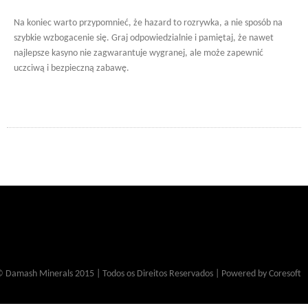
Na koniec warto przypomnieć, że hazard to rozrywka, a nie sposób na
szybkie wzbogacenie się. Graj odpowiedzialnie i pamiętaj, że nawet
najlepsze kasyno nie zagwarantuje wygranej, ale może zapewnić
uczciwą i bezpieczną zabawę.
 Damash Minerals 2015 | Todos os Direitos Reservados | Powered by Coresoft