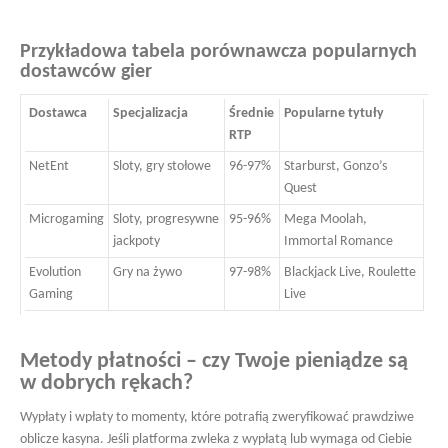
Przykładowa tabela porównawcza popularnych
dostawców gier
Dostawca
Specjalizacja
Średnie
Popularne tytuły
RTP
NetEnt
Sloty, gry stołowe
96-97%
Starburst, Gonzo’s
Quest
Microgaming
Sloty, progresywne
95-96%
Mega Moolah,
jackpoty
Immortal Romance
Evolution
Gry na żywo
97-98%
Blackjack Live, Roulette
Gaming
Live
Metody płatności – czy Twoje pieniądze są
w dobrych rękach?
Wypłaty i wpłaty to momenty, które potrafią zweryfikować prawdziwe
oblicze kasyna. Jeśli platforma zwleka z wypłatą lub wymaga od Ciebie