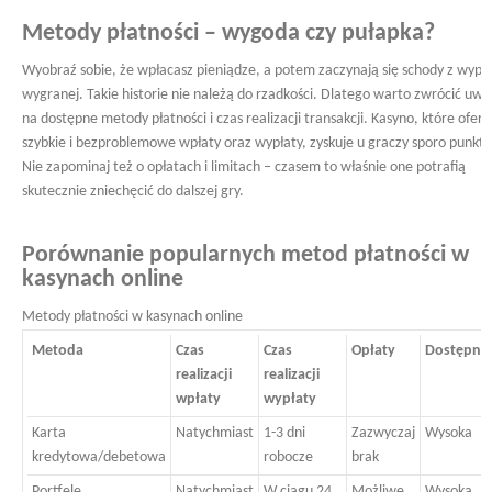
Metody płatności – wygoda czy pułapka?
Wyobraź sobie, że wpłacasz pieniądze, a potem zaczynają się schody z wypł
wygranej. Takie historie nie należą do rzadkości. Dlatego warto zwrócić uw
na dostępne metody płatności i czas realizacji transakcji. Kasyno, które oferu
szybkie i bezproblemowe wpłaty oraz wypłaty, zyskuje u graczy sporo punkt
Nie zapominaj też o opłatach i limitach – czasem to właśnie one potrafią
skutecznie zniechęcić do dalszej gry.
Porównanie popularnych metod płatności w
kasynach online
Metody płatności w kasynach online
Metoda
Czas
Czas
Opłaty
Dostępno
realizacji
realizacji
wpłaty
wypłaty
Karta
Natychmiast
1-3 dni
Zazwyczaj
Wysoka
kredytowa/debetowa
robocze
brak
Portfele
Natychmiast
W ciągu 24
Możliwe
Wysoka