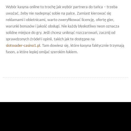
Wybór kasyna online to trochę jak wybór partnera do tańca – trzeba
uważać, żeby nie nadepnąć sobie na palce. Zamiast kierować się
reklamami i obietnicami, warto zweryfikować licencję, ofertę gier,
warunki bonusów i jakość obsługi. Nie każdy błyskotliwy neon oznacza
solidne miejsce do gry. Jeśli chcesz uniknąć rozczarowań, zacznij od
sprawdzonych źródeł i opinii, takich jak te dostępne na
slotsvader-casino1.pl
. Tam dowiesz się, które kasyna faktycznie trzymają
fason, a które lepiej omijać szerokim łukiem.