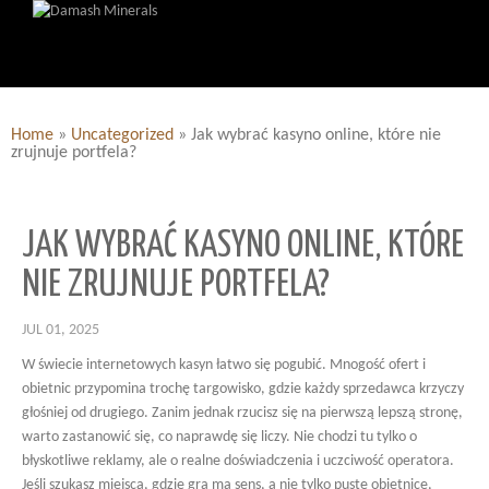
Home
»
Uncategorized
»
Jak wybrać kasyno online, które nie
zrujnuje portfela?
JAK WYBRAĆ KASYNO ONLINE, KTÓRE
NIE ZRUJNUJE PORTFELA?
JUL 01, 2025
W świecie internetowych kasyn łatwo się pogubić. Mnogość ofert i
obietnic przypomina trochę targowisko, gdzie każdy sprzedawca krzyczy
głośniej od drugiego. Zanim jednak rzucisz się na pierwszą lepszą stronę,
warto zastanowić się, co naprawdę się liczy. Nie chodzi tu tylko o
błyskotliwe reklamy, ale o realne doświadczenia i uczciwość operatora.
Jeśli szukasz miejsca, gdzie gra ma sens, a nie tylko puste obietnice,