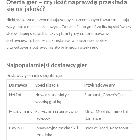
Oferta gier – czy ilość naprawdę przekłada
się na jakość?
Niektóre kasyna przypominają sklepy z przecenionym towarem – mają
wszystko, ale nic nie zachwyca. Zamiast ślepo gonić za liczbą slotów czy
stołów, lepiej sprawdzić, czy są tam tytuły od renomowanych
dostawców. To trochę jak z restauracją: lepiej zjeść dobrze
przygotowaną potrawę niż sto byle jakich przekąsek.
Najpopularniejsi dostawcy gier
Dostawcy gier i ich specjalizacje
Dostawca
Specjalizacja
Przykładowe gry
NetEnt
Nowoczesne sloty z
Starburst, Gonzo’s Quest
wysoką grafiką
Microgaming
Klasyczne i progresywne
Mega Moolah, Immortal
jackpoty
Romance
Play’n GO
Innowacyjne mechaniki i
Book of Dead, Reactoonz
tematyka