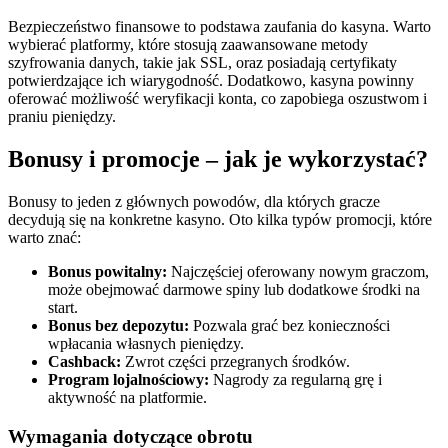
Bezpieczeństwo finansowe to podstawa zaufania do kasyna. Warto
wybierać platformy, które stosują zaawansowane metody
szyfrowania danych, takie jak SSL, oraz posiadają certyfikaty
potwierdzające ich wiarygodność. Dodatkowo, kasyna powinny
oferować możliwość weryfikacji konta, co zapobiega oszustwom i
praniu pieniędzy.
Bonusy i promocje – jak je wykorzystać?
Bonusy to jeden z głównych powodów, dla których gracze
decydują się na konkretne kasyno. Oto kilka typów promocji, które
warto znać:
Bonus powitalny:
Najczęściej oferowany nowym graczom,
może obejmować darmowe spiny lub dodatkowe środki na
start.
Bonus bez depozytu:
Pozwala grać bez konieczności
wpłacania własnych pieniędzy.
Cashback:
Zwrot części przegranych środków.
Program lojalnościowy:
Nagrody za regularną grę i
aktywność na platformie.
Wymagania dotyczące obrotu