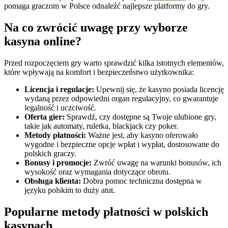
pomaga graczom w Polsce odnaleźć najlepsze platformy do gry.
Na co zwrócić uwagę przy wyborze
kasyna online?
Przed rozpoczęciem gry warto sprawdzić kilka istotnych elementów,
które wpływają na komfort i bezpieczeństwo użytkownika:
Licencja i regulacje:
Upewnij się, że kasyno posiada licencję
wydaną przez odpowiedni organ regulacyjny, co gwarantuje
legalność i uczciwość.
Oferta gier:
Sprawdź, czy dostępne są Twoje ulubione gry,
takie jak automaty, ruletka, blackjack czy poker.
Metody płatności:
Ważne jest, aby kasyno oferowało
wygodne i bezpieczne opcje wpłat i wypłat, dostosowane do
polskich graczy.
Bonusy i promocje:
Zwróć uwagę na warunki bonusów, ich
wysokość oraz wymagania dotyczące obrotu.
Obsługa klienta:
Dobra pomoc techniczna dostępna w
języku polskim to duży atut.
Popularne metody płatności w polskich
kasynach