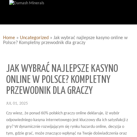
Home
»
Uncategorized
»
Jak wybrać najlepsze kasyno online w
Polsce? Kompletny przewodnik dla graczy
JAK WYBRAĆ NAJLEPSZE KASYNO
ONLINE W POLSCE? KOMPLETNY
PRZEWODNIK DLA GRACZY
JUL 01, 2025
Czy wiesz, że ponad 60% polskich graczy online deklaruje, iż wybór
odpowiedniego kasyna internetowego jest kluczowy dla ich satysfakcji z
gry? W dynamicznie rozwijającym się rynku hazardu online, decyzja o
tym, gdzie grać, może znacząco wpłynąć na Twoje doświadczenia oraz