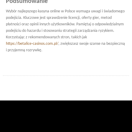
Podsumowanie
Wybór najlepszego kasyna online w Polsce wymaga uwagi i świadomego
podejścia. Kluczowe jest sprawdzenie licencji, oferty gier, metod
płatności oraz opinii innych użytkowników. Pamiętaj o odpowiedzialnym
podejściu do hazardu i stosowaniu strategii zarządzania ryzykiem.
Korzystając z rekomendowanych stron, takich jak
https://betalice-casinos.com.pl/
, zwiększasz swoje szanse na bezpieczną
i przyjemną rozrywkę.