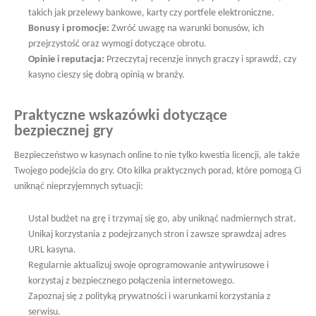
takich jak przelewy bankowe, karty czy portfele elektroniczne.
Bonusy i promocje:
Zwróć uwagę na warunki bonusów, ich
przejrzystość oraz wymogi dotyczące obrotu.
Opinie i reputacja:
Przeczytaj recenzje innych graczy i sprawdź, czy
kasyno cieszy się dobrą opinią w branży.
Praktyczne wskazówki dotyczące
bezpiecznej gry
Bezpieczeństwo w kasynach online to nie tylko kwestia licencji, ale także
Twojego podejścia do gry. Oto kilka praktycznych porad, które pomogą Ci
uniknąć nieprzyjemnych sytuacji:
Ustal budżet na grę i trzymaj się go, aby uniknąć nadmiernych strat.
Unikaj korzystania z podejrzanych stron i zawsze sprawdzaj adres
URL kasyna.
Regularnie aktualizuj swoje oprogramowanie antywirusowe i
korzystaj z bezpiecznego połączenia internetowego.
Zapoznaj się z polityką prywatności i warunkami korzystania z
serwisu.