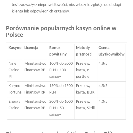
Jeśli zauważysz nieprawidłowości, niezwłocznie zgłoś je do obsługi
klienta lub odpowiednich organów.
Porównanie popularnych kasyn online w
Polsce
Kasyno
Licencja
Bonus
Metody
Ocena
powitalny
płatności
użytkowników
Nine
Ministerstwo
100% do 2000
Przelew,
4.8/5
Casino
Finansów RP
PLN + 100
karta, e-
Pl
spinów
portfele
Kasyno
Ministerstwo
150% do 1500
Przelew,
4.5/5
Fortuna
Finansów RP
PLN
karta, BLIK
Energy
Ministerstwo
200% do 1000
Przelew,
4.3/5
Casino
Finansów RP
PLN + 50
karta, Skrill
spinów