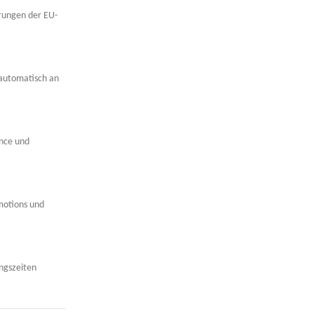
erungen der EU-
 automatisch an
ance und
omotions und
ngszeiten