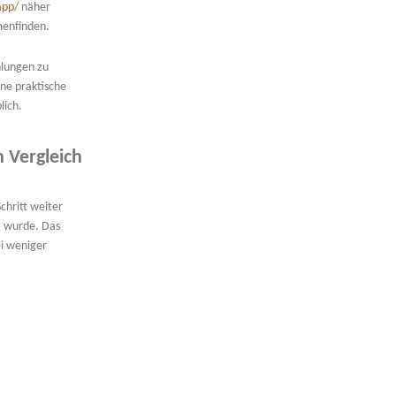
app/
näher
menfinden.
hlungen zu
ine praktische
lich.
m Vergleich
chritt weiter
rt wurde. Das
ei weniger