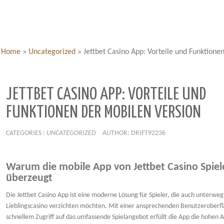
Home
»
Uncategorized
»
Jettbet Casino App: Vorteile und Funktione
JETTBET CASINO APP: VORTEILE UND
FUNKTIONEN DER MOBILEN VERSION
CATEGORIES :
UNCATEGORIZED
AUTHOR: DRIFT92236
Warum die mobile App von Jettbet Casino Spiel
überzeugt
Die Jettbet Casino App ist eine moderne Lösung für Spieler, die auch unterwegs
Lieblingscasino verzichten möchten. Mit einer ansprechenden Benutzeroberf
schnellem Zugriff auf das umfassende Spielangebot erfüllt die App die hohen 