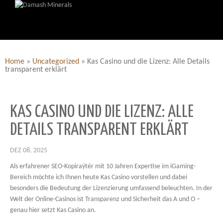
Home
»
Uncategorized
»
Kas Casino und die Lizenz: Alle Details
transparent erklärt
KAS CASINO UND DIE LIZENZ: ALLE
DETAILS TRANSPARENT ERKLÄRT
DEZ 08, 2025
Als erfahrener SEO-Kopiraýtér mit 10 Jahren Expertise im iGaming-
Bereich möchte ich Ihnen heute Kas Casino vorstellen und dabei
besonders die Bedeutung der Lizenzierung umfassend beleuchten. In der
Welt der Online-Casinos ist Transparenz und Sicherheit das A und O –
genau hier setzt Kas Casino an.