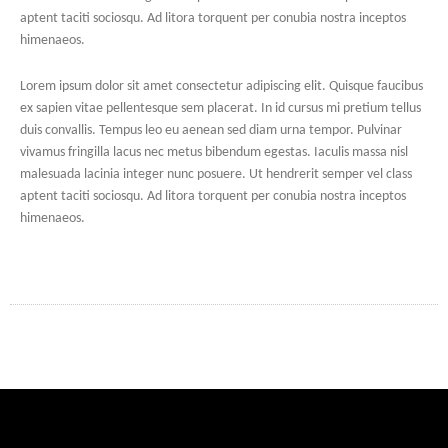
aptent taciti sociosqu. Ad litora torquent per conubia nostra inceptos
himenaeos.
Lorem ipsum dolor sit amet consectetur adipiscing elit. Quisque faucibus
ex sapien vitae pellentesque sem placerat. In id cursus mi pretium tellus
duis convallis. Tempus leo eu aenean sed diam urna tempor. Pulvinar
vivamus fringilla lacus nec metus bibendum egestas. Iaculis massa nisl
malesuada lacinia integer nunc posuere. Ut hendrerit semper vel class
aptent taciti sociosqu. Ad litora torquent per conubia nostra inceptos
himenaeos.