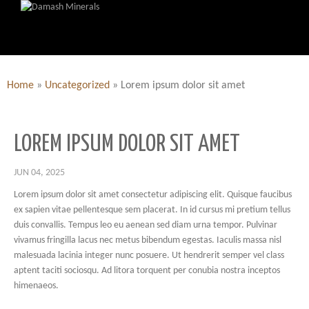
Home
»
Uncategorized
»
Lorem ipsum dolor sit amet
LOREM IPSUM DOLOR SIT AMET
JUN 04, 2025
Lorem ipsum dolor sit amet consectetur adipiscing elit. Quisque faucibus
ex sapien vitae pellentesque sem placerat. In id cursus mi pretium tellus
duis convallis. Tempus leo eu aenean sed diam urna tempor. Pulvinar
vivamus fringilla lacus nec metus bibendum egestas. Iaculis massa nisl
malesuada lacinia integer nunc posuere. Ut hendrerit semper vel class
aptent taciti sociosqu. Ad litora torquent per conubia nostra inceptos
himenaeos.