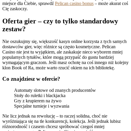
miejsce dla Ciebie, sprawdź
Pelican casino bonus
– może akurat coś
Cię zaskoczy.
Oferta gier – czy to tylko standardowy
zestaw?
Nie oszukujmy się, większość kasyn online korzysta z tych samych
dostawców gier, więc różnice są często kosmetyczne. Pelican
Casino nie jest tu wyjątkiem, ale zaskakuje nieco wyborem mniej
popularnych tytułów, które mogą przypaść do gustu bardziej
wymagającym graczom. Jeśli masz ochotę na coś innego niż kolejny
klon Book of Ra, może warto rzucić okiem na ich bibliotekę.
Co znajdziesz w ofercie?
Automaty slotowe od znanych producentów
Stoły do ruletki i blackjacka
Gry z krupierem na żywo
Specjalne turnieje i wyzwania
Nie licz jednak na rewolucję – to raczej solidna, choć nie
wyróżniająca się na tle konkurencji, kolekcja. Jeśli jednak lubisz
różnorodność i czasem chcesz spróbować czegoś mniej