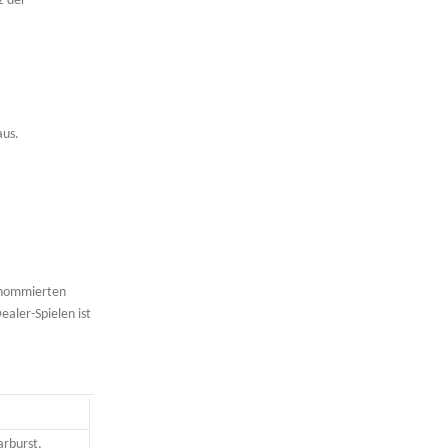
z der
aus.
renommierten
aler-Spielen ist
arburst,