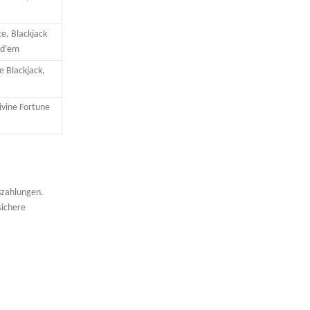
e, Blackjack
ld’em
ve Blackjack,
vine Fortune
uszahlungen.
sichere