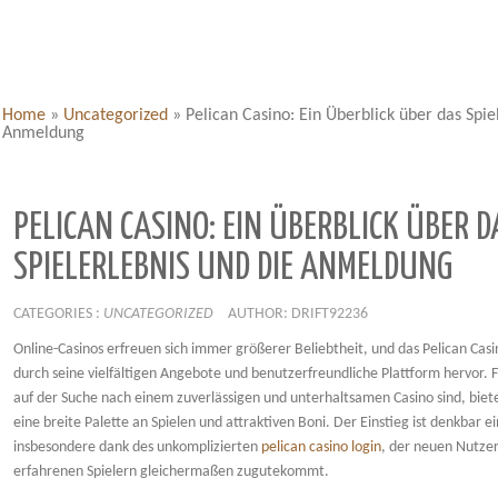
Home
»
Uncategorized
»
Pelican Casino: Ein Überblick über das Spie
Anmeldung
PELICAN CASINO: EIN ÜBERBLICK ÜBER D
SPIELERLEBNIS UND DIE ANMELDUNG
CATEGORIES :
UNCATEGORIZED
AUTHOR: DRIFT92236
Online-Casinos erfreuen sich immer größerer Beliebtheit, und das Pelican Casi
durch seine vielfältigen Angebote und benutzerfreundliche Plattform hervor. Fü
auf der Suche nach einem zuverlässigen und unterhaltsamen Casino sind, biete
eine breite Palette an Spielen und attraktiven Boni. Der Einstieg ist denkbar e
insbesondere dank des unkomplizierten
pelican casino login
, der neuen Nutze
erfahrenen Spielern gleichermaßen zugutekommt.