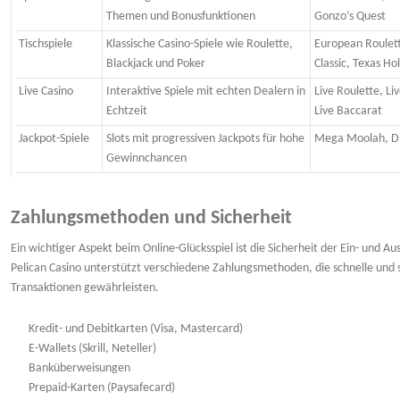
Themen und Bonusfunktionen
Gonzo’s Quest
Tischspiele
Klassische Casino-Spiele wie Roulette,
European Roulett
Blackjack und Poker
Classic, Texas Ho
Live Casino
Interaktive Spiele mit echten Dealern in
Live Roulette, Li
Echtzeit
Live Baccarat
Jackpot-Spiele
Slots mit progressiven Jackpots für hohe
Mega Moolah, Di
Gewinnchancen
Zahlungsmethoden und Sicherheit
Ein wichtiger Aspekt beim Online-Glücksspiel ist die Sicherheit der Ein- und A
Pelican Casino unterstützt verschiedene Zahlungsmethoden, die schnelle und 
Transaktionen gewährleisten.
Kredit- und Debitkarten (Visa, Mastercard)
E-Wallets (Skrill, Neteller)
Banküberweisungen
Prepaid-Karten (Paysafecard)