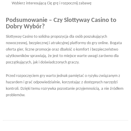
Wybierz interesującą Cię grę i rozpocznij zabawę
Podsumowanie – Czy Slottyway Casino to
Dobry Wybór?
Slottyway Casino to solidna propozycja dla osób poszukujących
nowoczesnej, bezpiecznej i atrakcyjnej platformy do gry online. Bogata
oferta gier, liczne promocje oraz dbałość o komfort i bezpieczeństwo
użytkowników sprawiają, że jest to miejsce warte uwagi zarówno dla
początkujących, jak i doświadczonych graczy.
Przed rozpoczęciem gry warto jednak pamiętać o ryzyku związanym z
hazardem i grać odpowiedzialnie, korzystając z dostępnych narzędzi
kontroli. Dzięki temu rozrywka pozostanie przyjemnością, a nie źródłem
problemów.