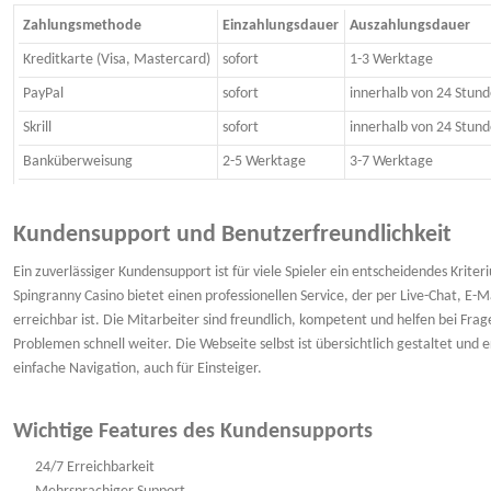
Zahlungsmethode
Einzahlungsdauer
Auszahlungsdauer
Kreditkarte (Visa, Mastercard)
sofort
1-3 Werktage
PayPal
sofort
innerhalb von 24 Stun
Skrill
sofort
innerhalb von 24 Stun
Banküberweisung
2-5 Werktage
3-7 Werktage
Kundensupport und Benutzerfreundlichkeit
Ein zuverlässiger Kundensupport ist für viele Spieler ein entscheidendes Kriter
Spingranny Casino bietet einen professionellen Service, der per Live-Chat, E-M
erreichbar ist. Die Mitarbeiter sind freundlich, kompetent und helfen bei Fra
Problemen schnell weiter. Die Webseite selbst ist übersichtlich gestaltet und 
einfache Navigation, auch für Einsteiger.
Wichtige Features des Kundensupports
24/7 Erreichbarkeit