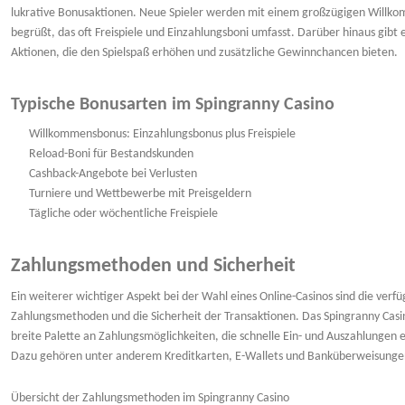
lukrative Bonusaktionen. Neue Spieler werden mit einem großzügigen Willk
begrüßt, das oft Freispiele und Einzahlungsboni umfasst. Darüber hinaus gibt
Aktionen, die den Spielspaß erhöhen und zusätzliche Gewinnchancen bieten.
Typische Bonusarten im Spingranny Casino
Willkommensbonus: Einzahlungsbonus plus Freispiele
Reload-Boni für Bestandskunden
Cashback-Angebote bei Verlusten
Turniere und Wettbewerbe mit Preisgeldern
Tägliche oder wöchentliche Freispiele
Zahlungsmethoden und Sicherheit
Ein weiterer wichtiger Aspekt bei der Wahl eines Online-Casinos sind die verf
Zahlungsmethoden und die Sicherheit der Transaktionen. Das Spingranny Casin
breite Palette an Zahlungsmöglichkeiten, die schnelle Ein- und Auszahlungen 
Dazu gehören unter anderem Kreditkarten, E-Wallets und Banküberweisunge
Übersicht der Zahlungsmethoden im Spingranny Casino