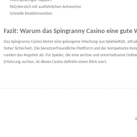
Mehrsprachiger Support
FAQ-Bereich mit ausführlichen Antworten
Schnelle Reaktionszeiten
Fazit: Warum das Spingranny Casino eine gute W
Das Spingranny Casino bietet eine gelungene Mischung aus Spielvielfalt, attra
hoher Sicherheit. Die benutzerfreundliche Plattform und der kompetente Kun
runden das Angebot ab. Für Spieler, die eine seriöse und unterhaltsame Online
Erfahrung suchen, ist dieses Casino definitiv einen Blick wert.
©