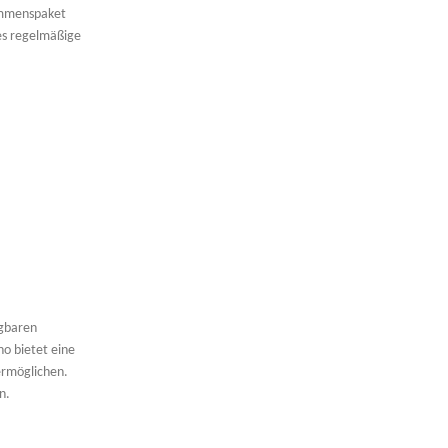
ommenspaket
 es regelmäßige
ügbaren
o bietet eine
ermöglichen.
n.