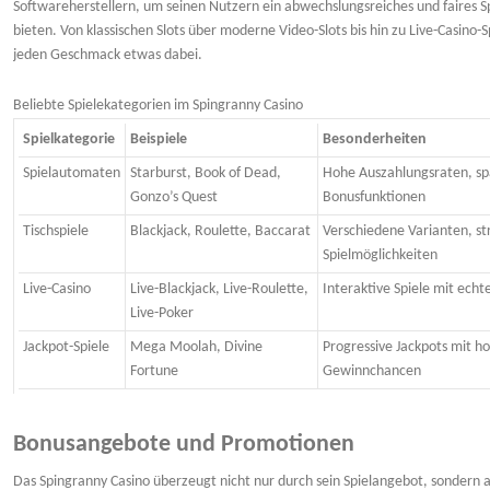
Softwareherstellern, um seinen Nutzern ein abwechslungsreiches und faires Sp
bieten. Von klassischen Slots über moderne Video-Slots bis hin zu Live-Casino-Sp
jeden Geschmack etwas dabei.
Beliebte Spielekategorien im Spingranny Casino
Spielkategorie
Beispiele
Besonderheiten
Spielautomaten
Starburst, Book of Dead,
Hohe Auszahlungsraten, s
Gonzo’s Quest
Bonusfunktionen
Tischspiele
Blackjack, Roulette, Baccarat
Verschiedene Varianten, st
Spielmöglichkeiten
Live-Casino
Live-Blackjack, Live-Roulette,
Interaktive Spiele mit ech
Live-Poker
Jackpot-Spiele
Mega Moolah, Divine
Progressive Jackpots mit h
Fortune
Gewinnchancen
Bonusangebote und Promotionen
Das Spingranny Casino überzeugt nicht nur durch sein Spielangebot, sondern 