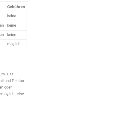
Gebühren
keine
den
keine
den
keine
möglich
ium. Das
ail und Telefon
gen oder
ermöglicht eine