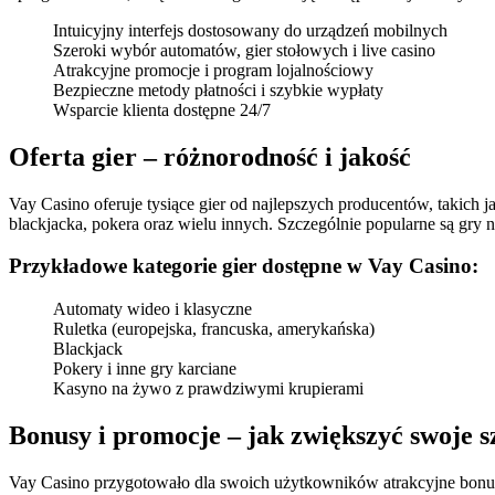
Intuicyjny interfejs dostosowany do urządzeń mobilnych
Szeroki wybór automatów, gier stołowych i live casino
Atrakcyjne promocje i program lojalnościowy
Bezpieczne metody płatności i szybkie wypłaty
Wsparcie klienta dostępne 24/7
Oferta gier – różnorodność i jakość
Vay Casino oferuje tysiące gier od najlepszych producentów, takic
blackjacka, pokera oraz wielu innych. Szczególnie popularne są gr
Przykładowe kategorie gier dostępne w Vay Casino:
Automaty wideo i klasyczne
Ruletka (europejska, francuska, amerykańska)
Blackjack
Pokery i inne gry karciane
Kasyno na żywo z prawdziwymi krupierami
Bonusy i promocje – jak zwiększyć swoje s
Vay Casino przygotowało dla swoich użytkowników atrakcyjne bonusy