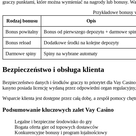
graczy punktami, które można wymieniać na nagrody lub bonusy. Wart
Przykładowe bonusy 
Rodzaj bonusu
Opis
Bonus powitalny
Bonus od pierwszego depozytu + darmowe spi
Bonus reload
Dodatkowe środki na kolejne depozyty
Darmowe spiny
Spiny na wybrane automaty
Bezpieczeństwo i obsługa klienta
Bezpieczeństwo danych i środków graczy to priorytet dla Vay Casin
kasyno posiada licencję wydaną przez odpowiedni organ regulacyjny, 
Wsparcie klienta jest dostępne przez całą dobę, a zespół pomocy chęt
Podsumowanie kluczowych zalet Vay Casino
Legalne i bezpieczne środowisko do gry
Bogata oferta gier od topowych dostawców
Konkurencyjne bonusy i program lojalnościowy