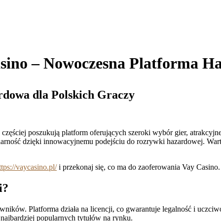
sino – Nowoczesna Platforma Ha
rdowa dla Polskich Graczy
z częściej poszukują platform oferujących szeroki wybór gier, atrakcy
rność dzięki innowacyjnemu podejściu do rozrywki hazardowej. Warto po
ttps://vaycasino.pl/
i przekonaj się, co ma do zaoferowania Vay Casino.
i?
owników. Platforma działa na licencji, co gwarantuje legalność i uc
najbardziej popularnych tytułów na rynku.