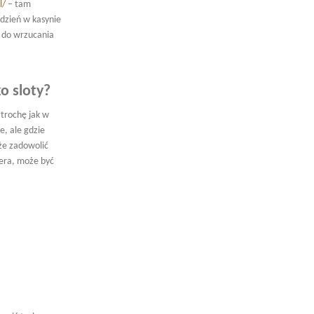
l/
– tam
 dzień w kasynie
i do wrzucania
ko sloty?
 trochę jak w
e, ale gdzie
że zadowolić
kera, może być