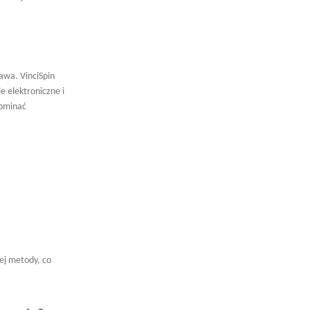
awa. VinciSpin
e elektroniczne i
pominać
ej metody, co