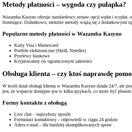
Metody płatności – wygoda czy pułapka?
Wazamba Kasyno oferuje standardowy zestaw opcji wpłat i wypłat, od 
frustrujące. Dodatkowo, niektóre metody wiążą się z dodatkowymi opł
Popularne metody płatności w Wazamba Kasyno
Karty Visa i Mastercard
Portfele elektroniczne (Skrill, Neteller)
Przelewy bankowe
Kryptowaluty (w ograniczonym zakresie)
Obsługa klienta – czy ktoś naprawdę pomo
W teorii dział obsługi klienta w Wazamba Kasyno działa 24/7, ale 
jest, że wsparcie dostępne jest w kilku językach, co może być pluse
Formy kontaktu z obsługą
Live chat – najszybszy sposób
Formularz kontaktowy – odpowiedź w ciągu 24 godzin
Adres e-mail – dla bardziej skomplikowanych spraw