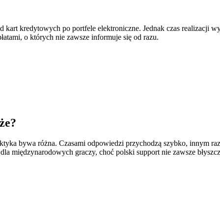
kart kredytowych po portfele elektroniczne. Jednak czas realizacji wy
atami, o których nie zawsze informuje się od razu.
że?
praktyka bywa różna. Czasami odpowiedzi przychodzą szybko, innym raz
m dla międzynarodowych graczy, choć polski support nie zawsze błyszc