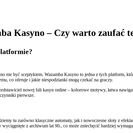
a Kasyno – Czy warto zaufać te
latformie?
dno nie być sceptykiem. Wazamba Kasyno to jedna z tych platform, któ
emu, co oferuje i jakie niespodzianki mogą czekać na graczy.
zedstawiciel nowej fali kasyn online – kolorowe motywy, łatwa nawigacj
czynniki pierwsze.
emy tu zarówno klasyczne automaty, jak i nowoczesne sloty z efektami 
ły wyciągnięte z archiwum lat 90., co może zniechęcić bardziej wymaga