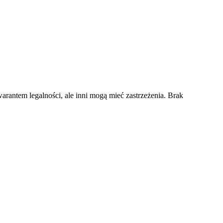
arantem legalności, ale inni mogą mieć zastrzeżenia. Brak