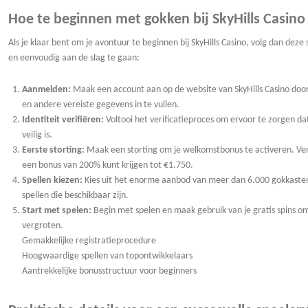
Hoe te beginnen met gokken bij SkyHills Casino
Als je klaar bent om je avontuur te beginnen bij SkyHills Casino, volg dan deze
en eenvoudig aan de slag te gaan:
Aanmelden:
Maak een account aan op de website van SkyHills Casino door
en andere vereiste gegevens in te vullen.
Identiteit verifiëren:
Voltooi het verificatieproces om ervoor te zorgen da
veilig is.
Eerste storting:
Maak een storting om je welkomstbonus te activeren. Ver
een bonus van 200% kunt krijgen tot €1.750.
Spellen kiezen:
Kies uit het enorme aanbod van meer dan 6.000 gokkaste
spellen die beschikbaar zijn.
Start met spelen:
Begin met spelen en maak gebruik van je gratis spins om
vergroten.
Gemakkelijke registratieprocedure
Hoogwaardige spellen van topontwikkelaars
Aantrekkelijke bonusstructuur voor beginners